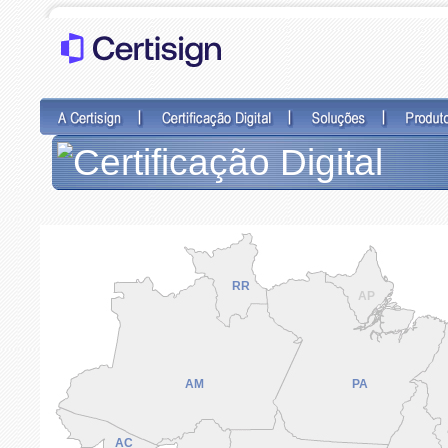
RR
AP
AM
PA
AC