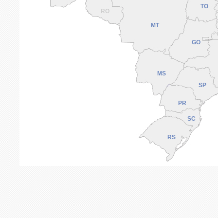
TO
RO
MT
GO
MS
SP
PR
SC
RS